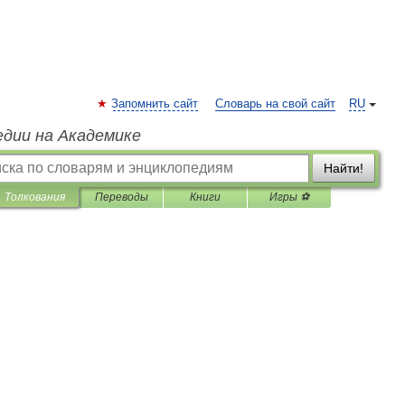
Запомнить сайт
Словарь на свой сайт
RU
едии на Академике
Найти!
Толкования
Переводы
Книги
Игры ⚽