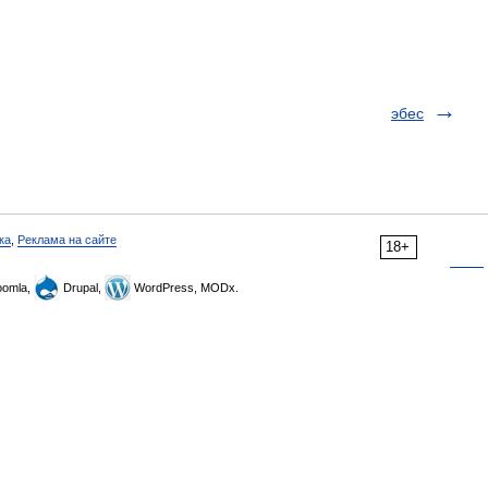
эбес
ка
,
Реклама на сайте
18+
omla,
Drupal,
WordPress, MODx.