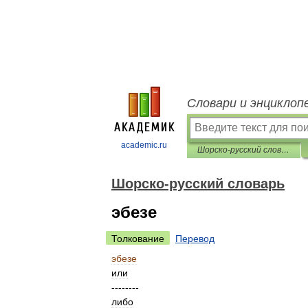
Словари и энциклоп
academic.ru
Шорско-русский словарь
Шорско-русский словарь
эбезе
Толкование
Перевод
эбезе
или
--------
либо