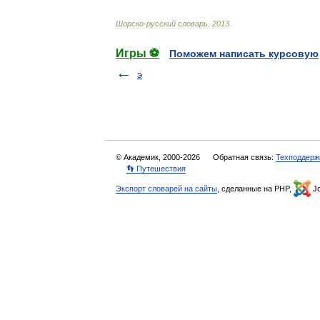
Шорско
-
русский
словарь
.
2013
.
Игры ⚽
Поможем написать курсовую
э
© Академик, 2000-2026
Обратная связь:
Техподдерж
👣 Путешествия
Экспорт словарей на сайты
, сделанные на PHP,
Jo